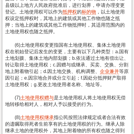
县级以上地方人民政府批准后，进行划界，申请办理变更
登记。土地使用权可以作为
抵押权
的
标的物
，以土地使用
权设定抵押权时，其地上的建筑或其他工作物也随之抵
押；当地上的建筑或其他工作物抵押时，其适用范围内的
土地使用权也随之抵押。
(6)土地使用权变更指国有土地使用权、集体土地使用
权在初始登记后发生的变更，主要有以下几种类型：a.国有
土地划拨、集体土地内部划拨；b.依法通过土地有偿出让、
转让取得土地使用权；c.因赠与或继承、买卖、交换、分割
地上附着物引起；d.因土地交换、机构调整、
企业兼并
等原
因引起；e.因宗地合并或分立引起；f.因处分抵押财产取得
土地使用权；g.更改土地使用者名称、地址等。
(7)
土地使用权赠与
是土地使用权人将土地使用权无偿
地转移给相对人，相对人予以接受的行为。
(8)
土地使用权继承
指公民按照法律规定或者合法有效
的遗嘱取得死者生前享有的土地使用权的行为。继承人除
继承土地的使用权外，其地上附着物的所有权也随之得到