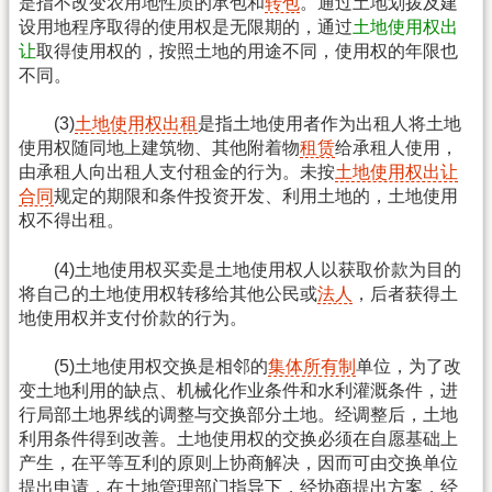
是指不改变农用地性质的承包和
转包
。通过土地划拨及建
设用地程序取得的使用权是无限期的，通过
土地使用权出
让
取得使用权的，按照土地的用途不同，使用权的年限也
不同。
(3)
土地使用权出租
是指土地使用者作为出租人将土地
使用权随同地上建筑物、其他附着物
租赁
给承租人使用，
由承租人向出租人支付租金的行为。未按
土地使用权出让
合同
规定的期限和条件投资开发、利用土地的，土地使用
权不得出租。
(4)土地使用权买卖是土地使用权人以获取价款为目的
将自己的土地使用权转移给其他公民或
法人
，后者获得土
地使用权并支付价款的行为。
(5)土地使用权交换是相邻的
集体所有制
单位，为了改
变土地利用的缺点、机械化作业条件和水利灌溉条件，进
行局部土地界线的调整与交换部分土地。经调整后，土地
利用条件得到改善。土地使用权的交换必须在自愿基础上
产生，在平等互利的原则上协商解决，因而可由交换单位
提出申请，在土地管理部门指导下，经协商提出方案，经