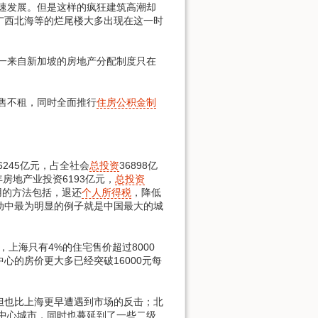
速发展。但是这样的疯狂建筑高潮却
广西北海等的烂尾楼大多出现在这一时
一来自新加坡的房地产分配制度只在
售不租，同时全面推行
住房公积金制
6245亿元，占全社会
总投资
36898亿
半年房地产业投资6193亿元，
总投资
用的方法包括，退还
个人所得税
，降低
动中最为明显的例子就是中国最大的城
，上海只有4%的住宅售价超过8000
市中心的房价更大多已经突破16000元每
也比上海更早遭遇到市场的反击；北
于中心城市，同时也蔓延到了一些二级