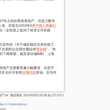
997年之前的香港房地产。但是少数学
。但是在2003年6月
中国人民银行
却在一定程度上抵消了前述文件的效
合发布的《关于做好稳定住房价格工
手交易时以交易全额征收
营业税
”，“加
的下降期望。截至条目编制时，上海
房地产交易量普遍大幅萎缩，但是平
甚至允许开发商
分期付款
拿地。在写作
.txt
· 最后更改:
2014/10/25 02:06
由
127.0.0.1
ke 4.0 International