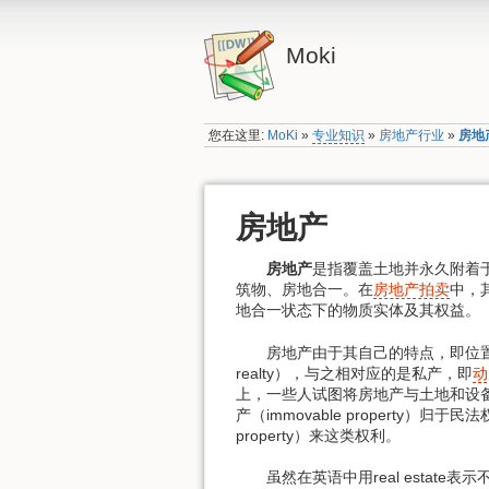
Moki
您在这里:
MoKi
»
专业知识
»
房地产行业
»
房地
房地产
房地产
是指覆盖土地并永久附着
筑物、房地合一。在
房地产拍卖
中，
地合一状态下的物质实体及其权益。
房地产由于其自己的特点，即位置
realty），与之相对应的是私产，即
动
上，一些人试图将房地产与土地和设
产（immovable property）归
property）来这类权利。
虽然在英语中用real estate