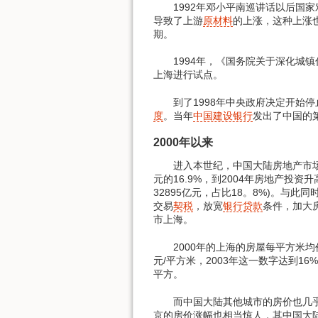
1992年邓小平南巡讲话以后国家
导致了上游
原材料
的上涨，这种上涨
期。
1994年，《国务院关于深化城镇
上海进行试点。
到了1998年中央政府决定开始停
度
。当年
中国建设银行
发出了中国的
2000年以来
进入本世纪，中国大陆房地产市场
元的16.9%，到2004年房地产投资升高
32895亿元，占比18。8%)。与
交易
契税
，放宽
银行贷款
条件，加大
市上海。
2000年的上海的房屋每平方米均价为3
元/平方米，2003年这一数字达到16
平方。
而中国大陆其他城市的房价也几乎以
京的房价涨幅也相当惊人，其中国大陆