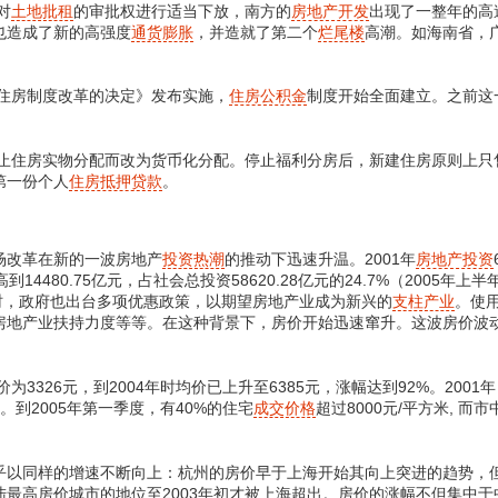
对
土地批租
的审批权进行适当下放，南方的
房地产开发
出现了一整年的高
也造成了新的高强度
通货膨胀
，并造就了第二个
烂尾楼
高潮。如海南省，
住房制度改革的决定》发布实施，
住房公积金
制度开始全面建立。之前这
止住房实物分配而改为货币化分配。停止福利分房后，新建住房原则上只
第一份个人
住房抵押贷款
。
改革在新的一波房地产
投资热潮
的推动下迅速升温。2001年
房地产投资
到14480.75亿元，占社会总投资58620.28亿元的24.7%（2005年上
此同时，政府也出台多项优惠政策，以期望房地产业成为新兴的
支柱产业
。使
房地产业扶持力度等等。在这种背景下，房价开始迅速窜升。这波房价波
326元，到2004年时均价已上升至6385元，涨幅达到92%。2001年
%。到2005年第一季度，有40%的住宅
成交价格
超过8000元/平方米, 而
同样的增速不断向上：杭州的房价早于上海开始其向上突进的趋势，但
最高房价城市的地位至2003年初才被上海超出。房价的涨幅不但集中