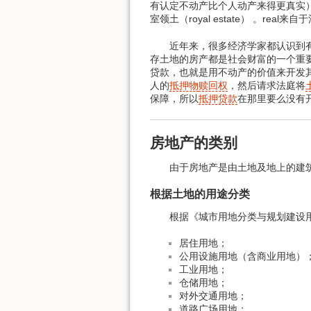
有认定不动产比个人动产来得更真实
室领土（royal estate） 。r
近年来，很多经济学家都认识到有效
存土地的房产都是社会财富的一个重
贷款，也就是用不动产的价值来开发
人的
抵押物
赎回权
，然后请求法庭将
保障，所以
抵押贷款
在那里要么没有
房地产的类别
由于房地产是由土地及地上的建
根据土地的用途分类
根据《城市用地分类与规划建设用
居住用地；
公用设施用地（含商业用地）
工业用地；
仓储用地；
对外交通用地；
道路广场用地；