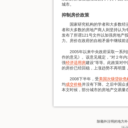
城市。
抑制房价政策
国家研究机构的学者和大多数经济
者和大多数的房地产商人则坚持认为中
发布了所谓121号文件以加强房地产
力。房价在政府的自相矛盾中继续前进
2005年以来中央政府采取一系列
作的意见》。该意见规定，“对２年内
强
经济适用房
建设”等等。此政策对中
的房价已经回稳，上涨趋势不再明显
2008下半年，受
美国次级贷款危
均
成交价格
并没有下降。之后中国众
本文时候，部分城市的房地产交易量
除额外注明的地方外