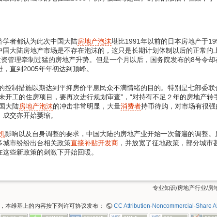
学者都认为此次中国大陆
房地产泡沫
堪比1991年以前的日本房地产于1
国大陆房地产市场是不存在泡沫的，这只是长期计划体制以后的正常的上涨
投资管理牵制过猛的房地产升势。但是一个月以后，国务院发布的8号令
，直到2005年年初达到顶峰。
的控制措施以期达到平抑房价平息民众不满情绪的目的。特别是七部委联
未开工的住房项目，要再次进行规划审查”，“对持有不足２年的房地产转
国大陆
房地产泡沫
的冲击非常明显，大量
消费者
持币待购，对市场有很强
，成交亦开始萎缩。
机
影响以及自身调整的要求，中国大陆的房地产业开始一次普遍的调整。
多城市纷纷出台相关政策
直接补贴
开发商
，并放宽了征地政策，部分城市
在这些新政策的刺激下开始回暖。
专业知识/房地产行业/房地产
，本维基上的内容按下列许可协议发布：
CC Attribution-Noncommercial-Share Ali