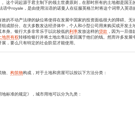
）。这个词起源于君主制下的领土世袭原则，在那时所有的土地都是国王
eal来自于法语中royale，是由使用法语的诺曼人在征服英格兰时将这个词带入英语
的不动产法律的缺位将使得在发展中国家的投资面临很大的障碍。无论
要组成部分。在大多数发达经济体中，个人和小型公司用来购买或开发土
其本身。银行大多非常乐于以比较低的
利率
发放这样的
贷款
，因为一旦借
土地所有权
转移给银行并将土地出售以拿回属于他们的钱。然而许多发展
开展，要么只有特定的社会阶层才能使用。
筑物、
构筑物
构成，对于土地和房屋可以按以下方法分类：
地标准的规定》，城市用地可以分为九类：
；