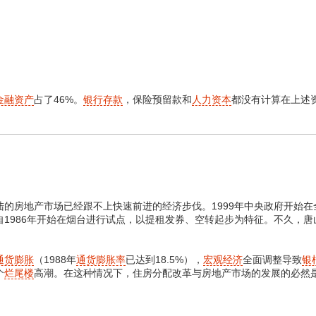
金融资产
占了46%。
银行存款
，保险预留款和
人力资本
都没有计算在上述
房地产市场已经跟不上快速前进的经济步伐。1999年中央政府开始在
自1986年开始在烟台进行试点，以提租发券、空转起步为特征。不久，
通货膨胀
（1988年
通货膨胀率
已达到18.5%），
宏观经济
全面调整导致
银
个
烂尾楼
高潮。在这种情况下，住房分配改革与房地产市场的发展的必然