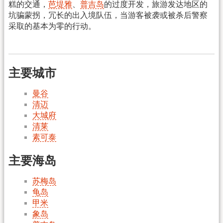
糕的交通，
芭堤雅
、
普吉岛
的过度开发，旅游发达地区的
坑骗蒙拐，冗长的出入境队伍，当游客被袭或被杀后警察
采取的基本为零的行动。
主要城市
曼谷
清迈
大城府
清莱
素可泰
主要海岛
苏梅岛
龟岛
甲米
象岛